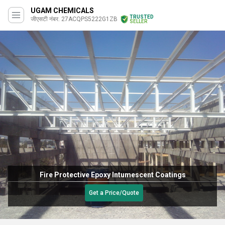
UGAM CHEMICALS
TRUSTED
जीएसटी नंबर. 27ACQPS5222G1ZB
SELLER
Fire Protective Epoxy Intumescent Coatings
Get a Price/Quote