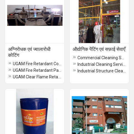
अग्निरोधक एवं ज्वालारोधी
औद्योगिक पेंटिंग एवं सफ़ाई सेवाएँ
कोटिंग
Commercial Cleaning Services - Swachha Services
UGAM Fire Retardant Coating for Wood
Industrial Cleaning Services
UGAM Fire Retardant Paints for Wall, Gypsum and Interior Steel structure
Industrial Structure Cleaning - Swachha Services
UGAM Clear Flame Retardant Coating for Wood, Fabric, Paper & etc