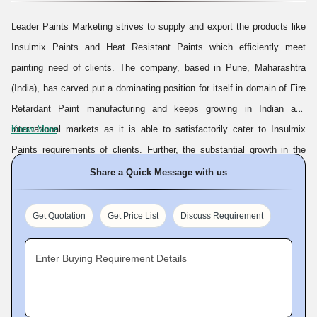
Leader Paints Marketing strives to supply and export the products like
Insulmix Paints and Heat Resistant Paints which efficiently meet
painting need of clients. The company, based in Pune, Maharashtra
(India), has carved put a dominating position for itself in domain of Fire
Retardant Paint manufacturing and keeps growing in Indian and
international markets as it is able to satisfactorily cater to Insulmix
Know More
Paints requirements of clients. Further, the substantial growth in the
global markets can be ascribed to the pursuance of ingenious Quality
Share a Quick Message with us
Control System and enhancing the product quality concept for the
providing high-efficiency range including Insulmix Paints, Fire Retardant
Get Quotation
Get Price List
Discuss Requirement
Paints, Heat Resistant Paints and Heat & Chemical Resistant Paints
which are used not only for decorative purposes, but also protecting
Enter Buying Requirement Details
structures from fire damage. Manufactured with the help of special
compound and under the guidance of in-house skilled chemical
engineers, so its entire