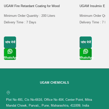
UGAM Fire Retardant Coating for Wood
UGAM Insulmix Epoxy
Minimum Order Quantity : 200 Liters
Minimum Order Quanti
Delivery Time : 7 Days
Delivery Time : 7 D
जांच भेजें
जांच भेजें
WhatsApp
WhatsApp
Get Latest
Get Latest
Price
Price
UGAM CHEMICALS
Plot No 491, Cts No-6616, Office No 404, Center Point, Mitra
Mandal Chowk, Parvati,, Pune, Maharashtra, 411009, India