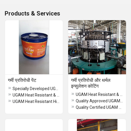
Products & Services
गर्मी प्रतिरोधी पेंट
गर्मी प्रतिरोधी और थर्मल
इन्सुलेशन कोटिंग
Specially Developed UGAM S I Thermal Insulation Coating
UGAM Heat Resistant & Thermal Insulation Paint For 600 Deg C
UGAM Heat Resistant & Thermal Insulation Paint For 160 Deg C
Quality Approved UGAM Heat Resistant & Thermal Insulation Paint For 160 Deg C
UGAM Heat Resistant High Temperature Paints 600 EPSI
Quality Certified UGAM Heat Resistant & Thermal Insulation Paint For 400 Deg C