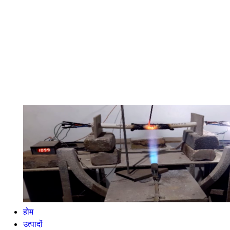
होम
उत्पादों