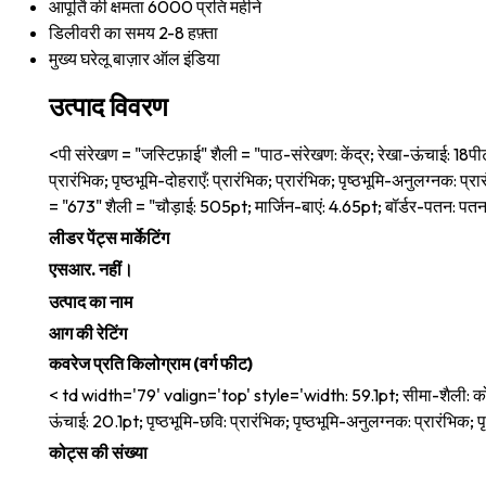
आपूर्ति की क्षमता
6000 प्रति महीने
डिलीवरी का समय
2-8 हफ़्ता
मुख्य घरेलू बाज़ार
ऑल इंडिया
उत्पाद विवरण
<पी संरेखण = "जस्टिफ़ाई" शैली = "पाठ-संरेखण: केंद्र; रेखा-ऊंचाई: 18पीटी; प
प्रारंभिक; पृष्ठभूमि-दोहराएँ: प्रारंभिक; प्रारंभिक; पृष्ठभूमि-अनुलग्नक: प्रा
= "673" शैली = "चौड़ाई: 505pt; मार्जिन-बाएं: 4.65pt; बॉर्डर-पतन: पत
लीडर पेंट्स मार्केटिंग
एसआर. नहीं।
उत्पाद का नाम
आग की रेटिंग
कवरेज प्रति किलोग्राम (वर्ग फीट)
< td width='79' valign='top' style='width: 59.1pt; सीमा-शैली: कोई भी ठ
ऊंचाई: 20.1pt; पृष्ठभूमि-छवि: प्रारंभिक; पृष्ठभूमि-अनुलग्नक: प्रारंभिक; पृ
कोट्स की संख्या