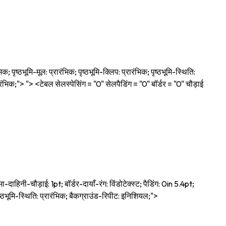
 पृष्ठभूमि-मूल: प्रारंभिक; पृष्ठभूमि-क्लिप: प्रारंभिक; पृष्ठभूमि-स्थिति:
: प्रारंभिक;"> "> <टेबल सेलस्पेसिंग = "0" सेलपैडिंग = "0" बॉर्डर = "0" चौड़ाई
हिनी-चौड़ाई: 1pt; बॉर्डर-दायाँ-रंग: विंडोटेक्स्ट; पैडिंग: 0in 5.4pt;
 पृष्ठभूमि-स्थिति: प्रारंभिक; बैकग्राउंड-रिपीट: इनिशियल;">