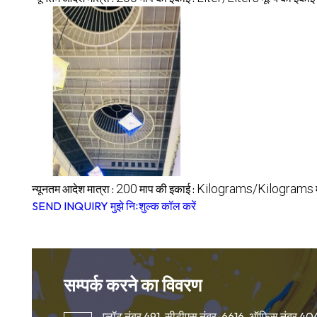
200
Kilograms/Kilograms
न्यूनतम आदेश मात्रा :
माप की इकाई :
SEND INQUIRY
मुझे निःशुल्क कॉल करें
सम्पर्क करने का विवरण
प्लॉट नंबर 491, सीटीएस नंबर-6616, ऑफिस नंबर 40