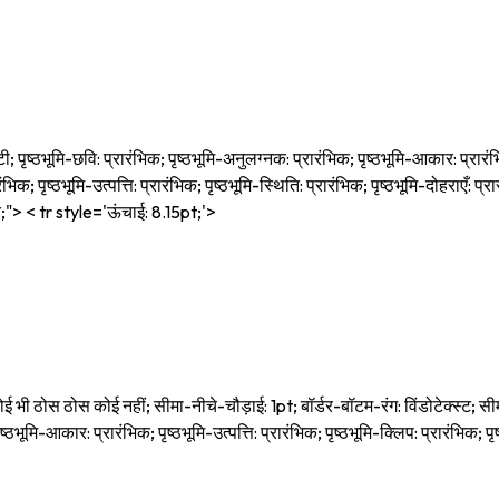
ृष्ठभूमि-छवि: प्रारंभिक; पृष्ठभूमि-अनुलग्नक: प्रारंभिक; पृष्ठभूमि-आकार: प्रारंभिक;
रंभिक; पृष्ठभूमि-उत्पत्ति: प्रारंभिक; पृष्ठभूमि-स्थिति: प्रारंभिक; पृष्ठभूमि-दोहराएँ
न;"> < tr style='ऊंचाई: 8.15pt;'>
ोस ठोस कोई नहीं; सीमा-नीचे-चौड़ाई: 1pt; बॉर्डर-बॉटम-रंग: विंडोटेक्स्ट; सीमा-दा
ष्ठभूमि-आकार: प्रारंभिक; पृष्ठभूमि-उत्पत्ति: प्रारंभिक; पृष्ठभूमि-क्लिप: प्रारंभिक;